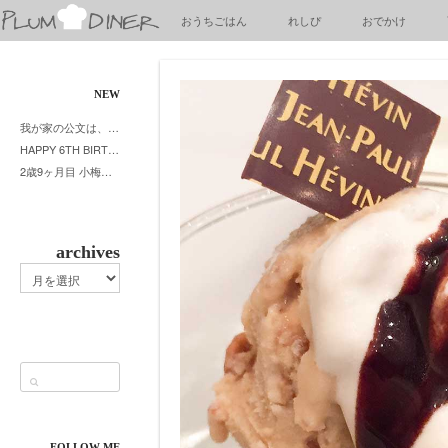
梅
おうちごはん
れしぴ
おでかけ
子
の
清
閑
NEW
な
我が家の公文は、やってよかった公文式？親もがんばる公文式？時々我が家は苦悶式？
暮
HAPPY 6TH BIRTHDAY LITTE PRINCESS
ら
2歳9ヶ月目 小梅ちゃんピザブーム到来
し
archives
archives
FOLLOW ME