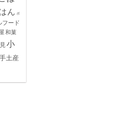
はん
ボ
ルフード
屋
和菓
小
見
手土産