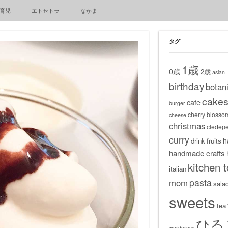
育児
エトセトラ
なかま
タグ
1歳
0歳
2歳
asian
birthday
botani
cake
cafe
burger
cherry blosso
cheese
christmas
cledep
curry
h
drink
fruits
handmade crafts
kitchen t
italian
pasta
mom
sala
sweets
tea
ひる
wordpress