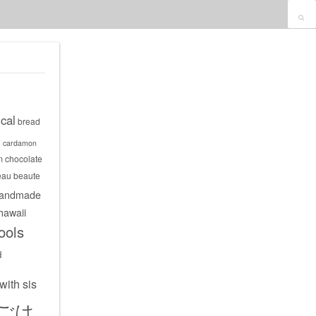
cal
bread
s
cardamon
m
chocolate
eau beaute
andmade
hawaii
ools
d
with sis
ごは