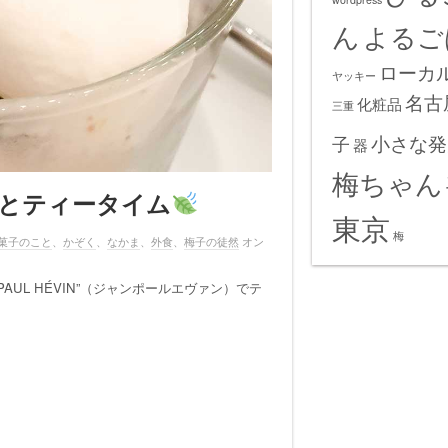
ん
よるご
ローカ
ヤッキー
名古
化粧品
三重
小さな発
子
器
梅ちゃん
Nで妹とティータイム
東京
梅
菓子のこと
、
かぞく
、
なかま
、
外食
、
梅子の徒然
オン
AUL HÉVIN”（ジャンポールエヴァン）でテ