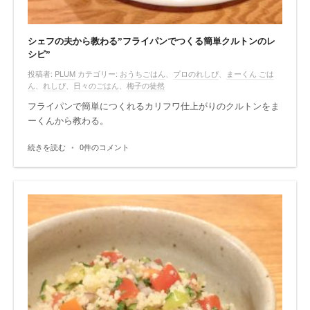
シェフの夫から教わる”フライパンでつくる簡単クルトンのレ
シピ”
投稿者:
PLUM
カテゴリー:
おうちごはん
、
プロのれしぴ
、
まーくん ごは
ん
、
れしぴ
、
日々のごはん
、
梅子の徒然
フライパンで簡単につくれるカリフワ仕上がりのクルトンをま
ーくんから教わる。
続きを読む
•
0件のコメント