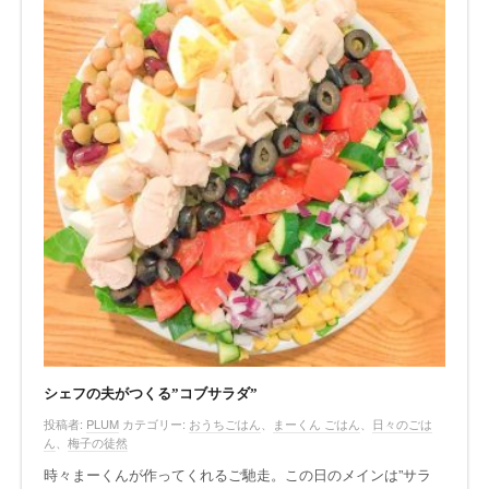
シェフの夫がつくる”コブサラダ”
投稿者:
PLUM
カテゴリー:
おうちごはん
、
まーくん ごはん
、
日々のごは
ん
、
梅子の徒然
時々まーくんが作ってくれるご馳走。この日のメインは”サラ