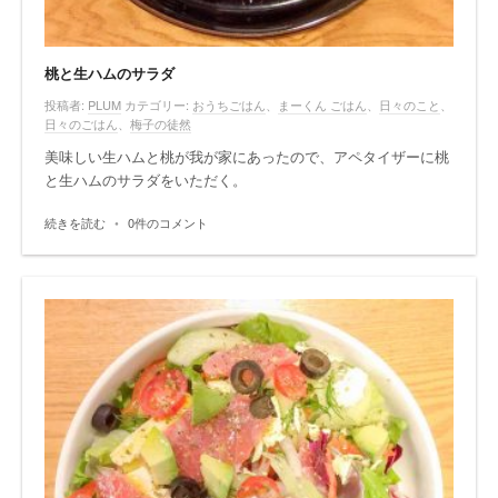
桃と生ハムのサラダ
投稿者:
PLUM
カテゴリー:
おうちごはん
、
まーくん ごはん
、
日々のこと
、
日々のごはん
、
梅子の徒然
美味しい生ハムと桃が我が家にあったので、アペタイザーに桃
と生ハムのサラダをいただく。
続きを読む
•
0件のコメント