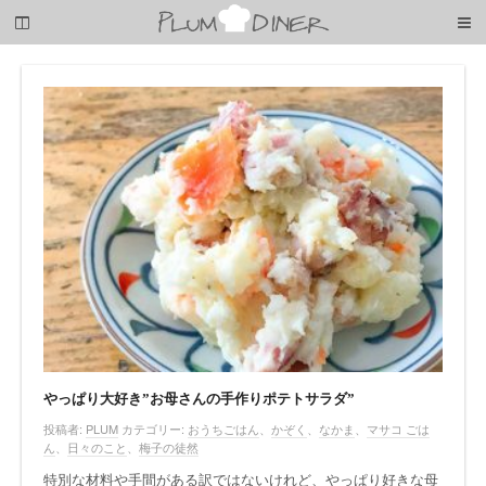
梅
子
の
清
閑
な
暮
ら
し
やっぱり大好き”お母さんの手作りポテトサラダ”
投稿者:
PLUM
カテゴリー:
おうちごはん
、
かぞく
、
なかま
、
マサコ ごは
ん
、
日々のこと
、
梅子の徒然
特別な材料や手間がある訳ではないけれど、やっぱり好きな母