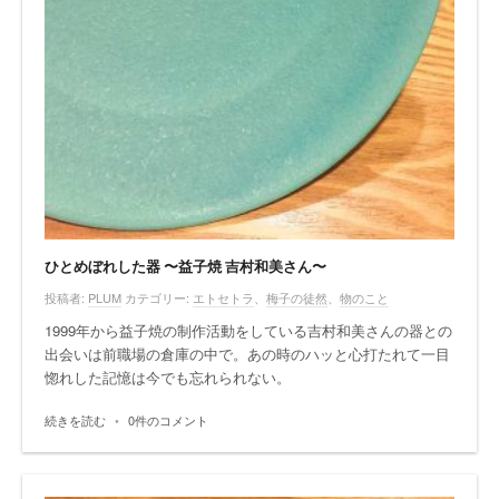
ひとめぼれした器 〜益子焼 吉村和美さん〜
投稿者:
PLUM
カテゴリー:
エトセトラ
、
梅子の徒然
、
物のこと
1999年から益子焼の制作活動をしている吉村和美さんの器との
出会いは前職場の倉庫の中で。あの時のハッと心打たれて一目
惚れした記憶は今でも忘れられない。
続きを読む
•
0件のコメント