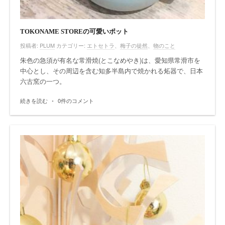
TOKONAME STOREの可愛いポット
投稿者:
PLUM
カテゴリー:
エトセトラ
、
梅子の徒然
、
物のこと
朱色の急須が有名な常滑焼(とこなめやき)は、愛知県常滑市を
中心とし、その周辺を含む知多半島内で焼かれる炻器で、日本
六古窯の一つ。
続きを読む
•
0件のコメント