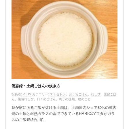
備忘録：土鍋ごはんの炊き方
投稿者:
PLUM
カテゴリー:
エトセトラ
、
おうちごはん
、
れしぴ
、
復習ごは
ん
、
復習れしぴ
、
日々のごはん
、
梅子の徒然
、
物のこと
我が家にあるご飯が炊ける土鍋は、土鍋国内シェア80%の萬古
焼の土鍋と耐熱ガラスの蓋でできているHARIOの”フタがガラ
スのご飯釜(3合用)”。