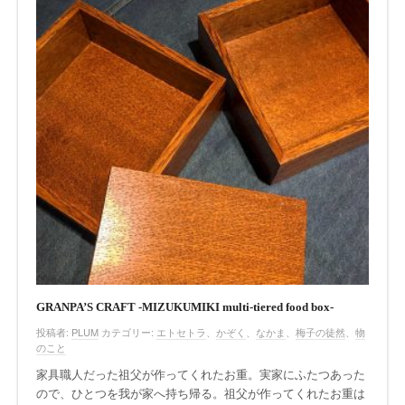
GRANPA’S CRAFT -MIZUKUMIKI multi-tiered food box-
投稿者:
PLUM
カテゴリー:
エトセトラ
、
かぞく
、
なかま
、
梅子の徒然
、
物
のこと
家具職人だった祖父が作ってくれたお重。実家にふたつあった
ので、ひとつを我が家へ持ち帰る。祖父が作ってくれたお重は