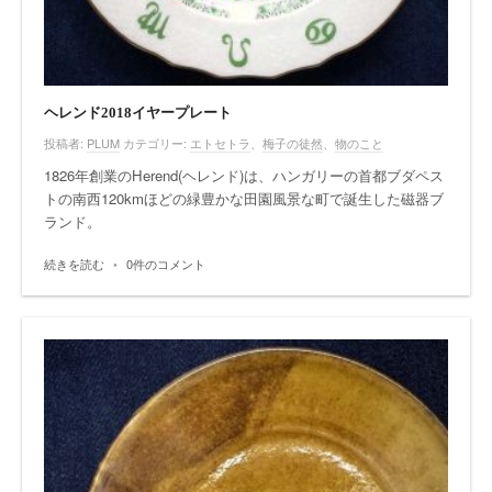
ヘレンド2018イヤープレート
投稿者:
PLUM
カテゴリー:
エトセトラ
、
梅子の徒然
、
物のこと
1826年創業のHerend(ヘレンド)は、ハンガリーの首都ブダペス
トの南西120kmほどの緑豊かな田園風景な町で誕生した磁器ブ
ランド。
続きを読む
•
0件のコメント