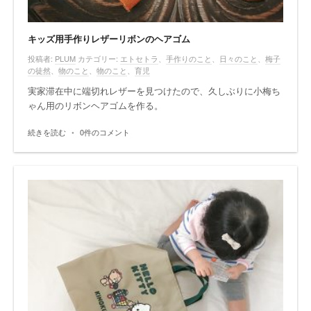
キッズ用手作りレザーリボンのヘアゴム
投稿者:
PLUM
カテゴリー:
エトセトラ
、
手作りのこと
、
日々のこと
、
梅子
の徒然
、
物のこと
、
物のこと
、
育児
実家滞在中に端切れレザーを見つけたので、久しぶりに小梅ち
ゃん用のリボンヘアゴムを作る。
続きを読む
•
0件のコメント