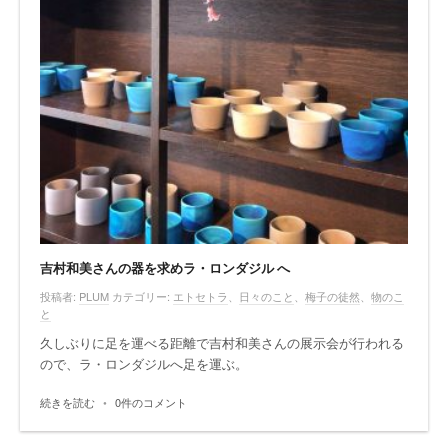
吉村和美さんの器を求めラ・ロンダジル へ
投稿者:
PLUM
カテゴリー:
エトセトラ
、
日々のこと
、
梅子の徒然
、
物のこ
と
久しぶりに足を運べる距離で吉村和美さんの展示会が行われる
ので、ラ・ロンダジルへ足を運ぶ。
続きを読む
•
0件のコメント