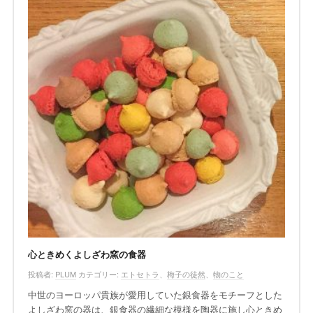
心ときめくよしざわ窯の食器
投稿者:
PLUM
カテゴリー:
エトセトラ
、
梅子の徒然
、
物のこと
中世のヨーロッパ貴族が愛用していた銀食器をモチーフとした
よしざわ窯の器は、銀食器の繊細な模様を陶器に施し心ときめ