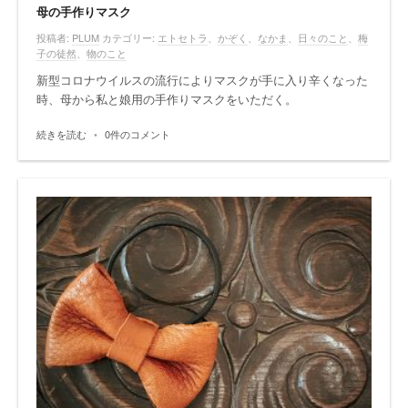
母の手作りマスク
投稿者:
PLUM
カテゴリー:
エトセトラ
、
かぞく
、
なかま
、
日々のこと
、
梅
子の徒然
、
物のこと
新型コロナウイルスの流行によりマスクが手に入り辛くなった
時、母から私と娘用の手作りマスクをいただく。
続きを読む
•
0件のコメント