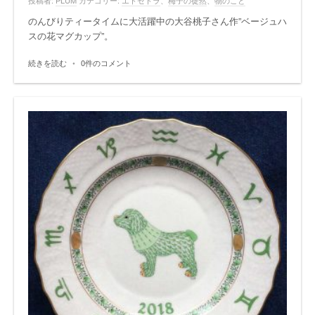
投稿者:
PLUM
カテゴリー:
エトセトラ
、
梅子の徒然
、
物のこと
のんびりティータイムに大活躍中の大谷桃子さん作”ベージュハ
スの花マグカップ”。
続きを読む
•
0件のコメント