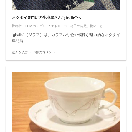
ネクタイ専門店の生地屋さん“giraffe”へ
投稿者:
PLUM
カテゴリー:
エトセトラ
、
梅子の徒然
、
物のこと
“giraffe”（ジラフ）は、カラフルな色や模様が魅力的なネクタイ
専門店。
続きを読む
•
0件のコメント