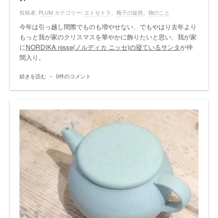
投稿者:
PLUM
カテゴリー:
エトセトラ
、
梅子の徒然
、
物のこと
今年は引っ越し間際でものも増やせない、でもやはり去年より
もっと我が家のクリスマスを華やかに飾りたいと思い、我が家
に
NORDIKA nisse(ノルディカ ニッセ)の寝ているサンタ
が仲
間入り。
続きを読む
•
0件のコメント