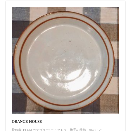
ORANGE HOUSE
投稿者:
PLUM
カテゴリー:
エトセトラ
、
梅子の徒然
、
物のこと