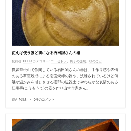
使えば使うほど虜になる石田誠さんの器
投稿者:
PLUM
カテゴリー:
エトセトラ
、
梅子の徒然
、
物のこと
愛媛県松山で作陶している石田誠さんの器は、手作り感や表情
のある薪窯焼成による南蛮焼締の器や、洗練されているけど何
処か温かみを感じさせる砥部の磁器土でやわらかな表情のある
紅毛手(こうもうで)の器を作り出す作家さん。
続きを読む
•
0件のコメント