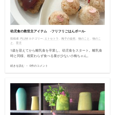
幼児食の救世主アイテム -フリフリごはんボール-
投稿者:
PLUM
カテゴリー:
エトセトラ
、
梅子の徒然
、
物のこと
、
物のこ
と
、
育児
1歳を迎えてから離乳食を卒業し、幼児食をスタート。離乳食
時と同様、相変わらず食べる量が少ない小梅ちゃん。
続きを読む
•
0件のコメント