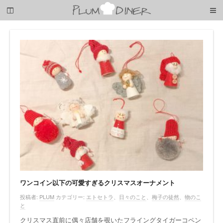
梅
子
の
清
閑
な
暮
ら
し
ワンコイン以下の可愛すぎるクリスマスオーナメント
投稿者:
PLUM
カテゴリー:
エトセトラ
、
日々のこと
、
梅子の徒然
、
物のこ
と
クリスマス直前に偶々店舗を覗いたフライングタイガーコペン