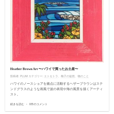
Heather Brown Art 〜ハワイで買ったお土産〜
投稿者:
PLUM
カテゴリー:
エトセトラ
、
梅子の徒然
、
物のこと
ハワイのノースショアを拠点に活動するヘザーブラウンはステ
ンドグラスのような画風で波の表現や海の風景を描くアーティ
スト。
続きを読む
•
0件のコメント