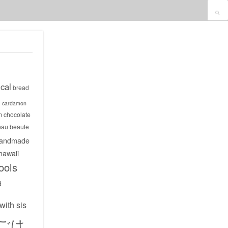
cal
bread
s
cardamon
m
chocolate
eau beaute
andmade
hawaii
ools
d
with sis
ごは