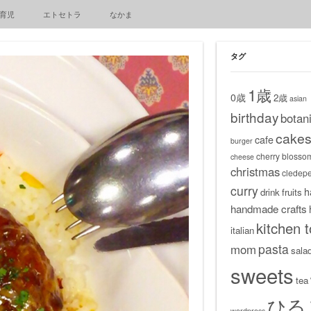
育児
エトセトラ
なかま
タグ
1歳
0歳
2歳
asian
birthday
botani
cake
cafe
burger
cherry blosso
cheese
christmas
cledep
curry
h
drink
fruits
handmade crafts
kitchen t
italian
pasta
mom
sala
sweets
tea
ひる
wordpress