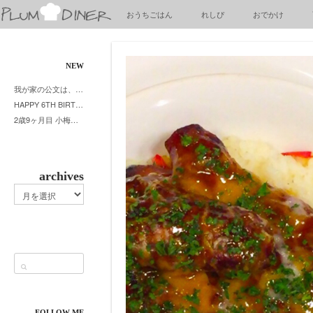
梅
おうちごはん
れしぴ
おでかけ
子
の
清
閑
NEW
な
我が家の公文は、やってよかった公文式？親もがんばる公文式？時々我が家は苦悶式？
暮
HAPPY 6TH BIRTHDAY LITTE PRINCESS
ら
2歳9ヶ月目 小梅ちゃんピザブーム到来
し
archives
archives
FOLLOW ME