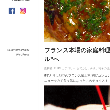
フランス本場の家庭料理
Proudly powered by
WordPress
ル”へ
投稿者:
PLUM
カテゴリー:
おでかけ
、
外食
、
梅子の徒
5年ぶりに渋谷のフランス郷土料理店”コンコ
ニューをみて各々気になったものチョイス！