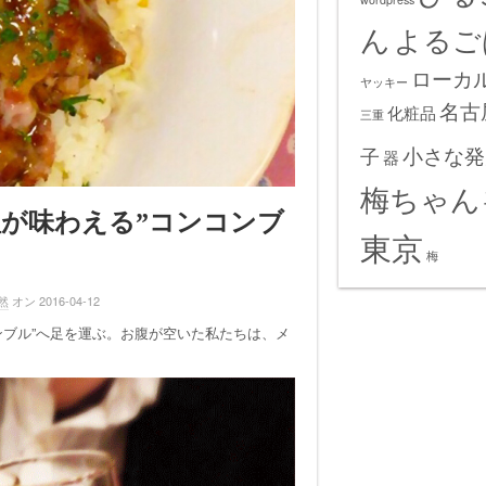
ん
よるご
ローカ
ヤッキー
名古
化粧品
三重
小さな発
子
器
梅ちゃん
が味わえる”コンコンブ
東京
梅
然
オン 2016-04-12
ンブル”へ足を運ぶ。
お腹が空いた私たちは、メ