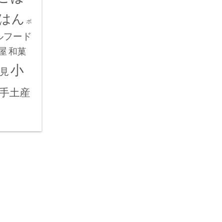
はん
ボ
ルフード
屋
和菓
小
見
手土産