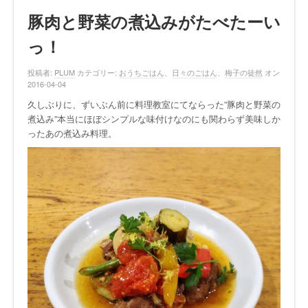
豚肉と野菜の煮込みがたべたーい
っ！
投稿者:
PLUM
カテゴリー:
おうちごはん
、
日々のごはん
、
梅子の徒然
オン
2016-04-04
久しぶりに、ずいぶん前に料理教室にてならった”豚肉と野菜の
煮込み”本当にほぼシンプルな味付けなのにも関わらず美味しか
ったあの煮込み料理。