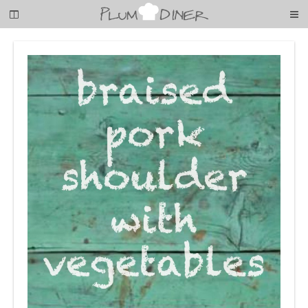
梅
子
の
清
閑
な
暮
ら
し