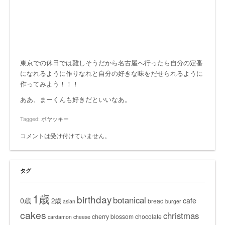
東京での休日では難しそうだから名古屋へ行ったら自分の定番
になれるように作りなれと自分の好きな味をだせられるように
作ってみよう！！！
ああ、まーくんも好きだといいなあ。
Tagged:
ボヤッキー
コメントは受け付けていません。
タグ
1歳
birthday
botanical
0歳
cafe
2歳
bread
asian
burger
cakes
christmas
cherry blossom
chocolate
cardamon
cheese