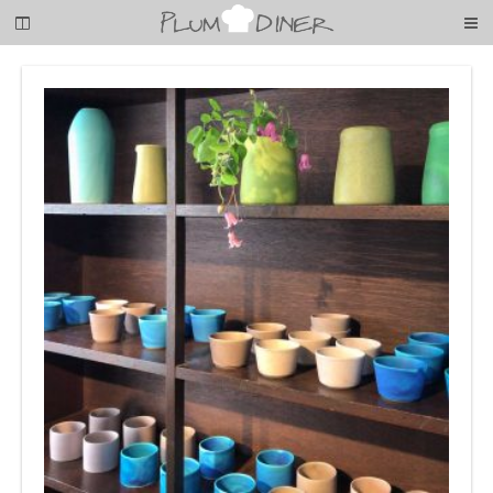
梅
子
の
清
閑
な
暮
ら
し