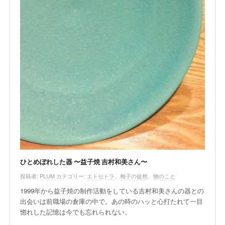
ひとめぼれした器 〜益子焼 吉村和美さん〜
投稿者:
PLUM
カテゴリー:
エトセトラ
、
梅子の徒然
、
物のこと
1999年から益子焼の制作活動をしている吉村和美さんの器との
出会いは前職場の倉庫の中で。あの時のハッと心打たれて一目
惚れした記憶は今でも忘れられない。