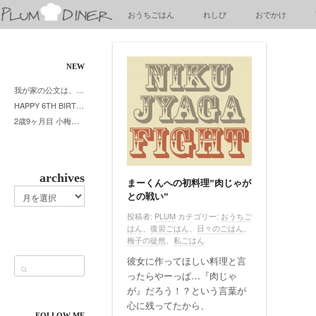
梅
おうちごはん
れしぴ
おでかけ
子
の
清
閑
NEW
な
我が家の公文は、やってよかった公文式？親もがんばる公文式？時々我が家は苦悶式？
暮
HAPPY 6TH BIRTHDAY LITTE PRINCESS
ら
2歳9ヶ月目 小梅ちゃんピザブーム到来
し
archives
まーくんへの初料理”肉じゃが
archives
との戦い”
投稿者:
PLUM
カテゴリー:
おうちご
はん
、
復習ごはん
、
日々のごはん
、
梅子の徒然
、
私ごはん
彼女に作ってほしい料理と言
ったらやーっぱ…『肉じゃ
が』だろう！？という言葉が
心に残ってたから、
FOLLOW ME